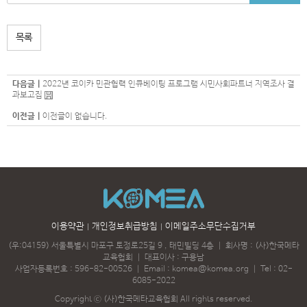
목록
다음글 |
2022년 코이카 민관협력 인큐베이팅 프로그램 시민사회파트너 지역조사 결
과보고집
이전글 |
이전글이 없습니다.
이용약관
개인정보취급방침
이메일주소무단수집거부
(우:04159) 서울특별시 마포구 토정로25길 9 , 태민빌딩 4층
｜
회사명 : (사)한국메타
교육협회
｜
대표이사 : 구용남
사업자등록번호 : 596-82-00526
｜
Email :
komea@komea.org
｜
Tel :
02-
6085-2022
Copyright ⓒ (사)한국메타교육협회 All rights reserved.